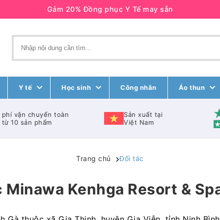
Gảm 20% Đồng phục Y Tế may sẵn
Y tế
Học sinh
Công nhân
Áo thun
 phí vận chuyển toàn
Sản xuất tại
 từ 10 sản phẩm
Việt Nam
Trang chủ
Đối tác
 Minawa Kenhga Resort & Spa
ênh Gà thuộc xã Gia Thịnh, huyện Gia Viễn, tỉnh Ninh B