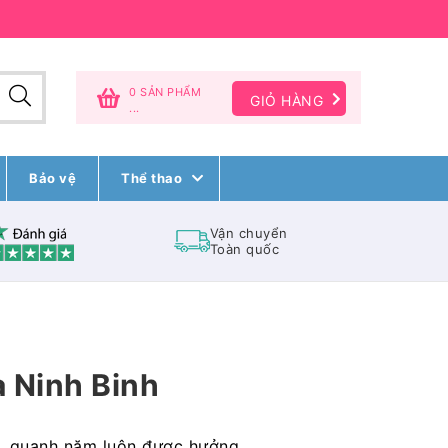
0 SẢN PHẨM
GIỎ HÀNG
...
Bảo vệ
Thể thao
Vận chuyển
Toàn quốc
 Ninh Binh
ình, quanh năm luôn được hưởng