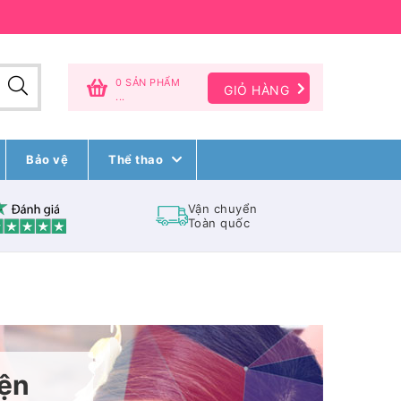
0 SẢN PHẨM
GIỎ HÀNG
...
Bảo vệ
Thể thao
Vận chuyển
Toàn quốc
ện