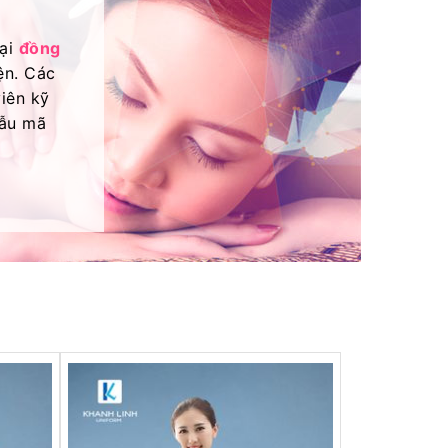
oại
đồng
ện. Các
iên kỹ
mẫu mã