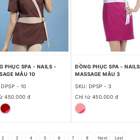
 PHỤC SPA - NAILS -
ĐỒNG PHỤC SPA - NAILS
SAGE MẪU 10
MASSAGE MẪU 3
 DPSP - 10
SKU: DPSP - 3
từ 450.000 đ
Chỉ từ 450.000 đ
2
3
4
5
6
7
8
Next
Last