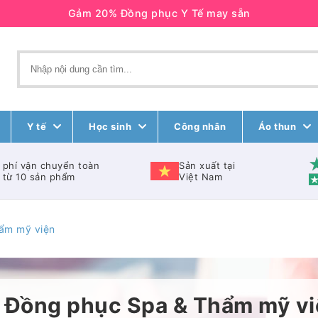
Gảm 20% Đồng phục Y Tế may sẵn
Y tế
Học sinh
Công nhân
Áo thun
 phí vận chuyển toàn
Sản xuất tại
 từ 10 sản phẩm
Việt Nam
ẩm mỹ viện
Đồng phục Spa & Thẩm mỹ vi