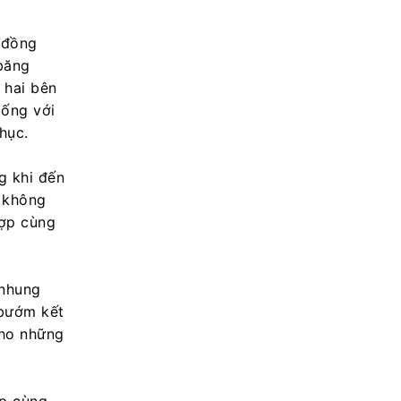
 đồng
băng
 hai bên
iống với
hục.
 khi đến
 không
hợp cùng
 nhung
 bướm kết
cho những