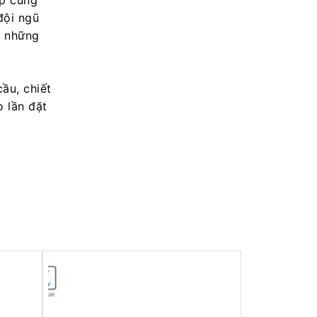
ợp cùng
đội ngũ
a những
ầu, chiết
 lần đặt