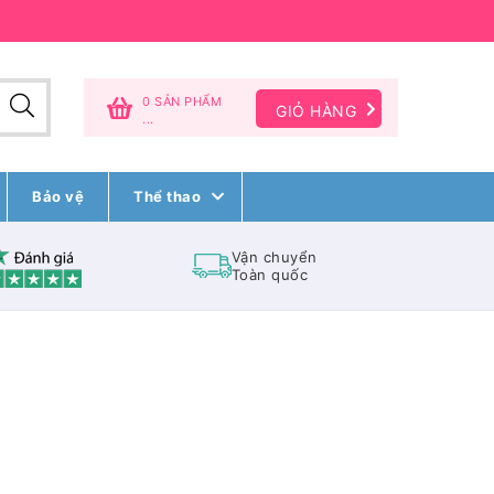
0 SẢN PHẨM
GIỎ HÀNG
...
Bảo vệ
Thể thao
Vận chuyển
Toàn quốc