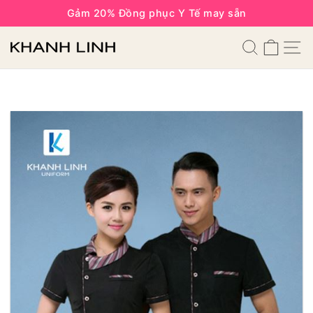
Gảm 20% Đồng phục Y Tế may sẵn