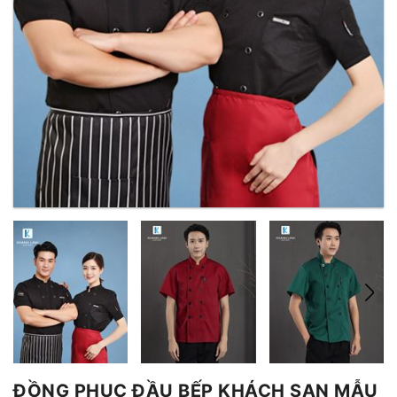
ĐỒNG PHỤC ĐẦU BẾP KHÁCH SẠN MẪU