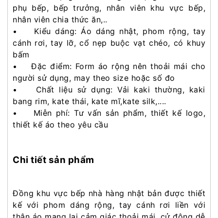
phụ bếp, bếp trưởng, nhân viên khu vực bếp,
nhân viên chia thức ăn,..
• Kiểu dáng: Áo dáng nhật, phom rộng, tay
cánh rơi, tay lỡ, cổ nẹp buộc vạt chéo, có khuy
bấm
• Đặc điểm: Form áo rộng nên thoải mái cho
người sử dụng, may theo size hoặc số đo
• Chất liệu sử dụng: Vải kaki thường, kaki
bang rim, kate thái, kate mĩ,kate silk,....
• Miễn phí: Tư vấn sản phẩm, thiết kế logo,
thiết kế áo theo yêu cầu
Chi tiết sản phẩm
Đồng khu vực bếp nhà hàng nhật bản được thiết
kế với phom dáng rộng, tay cánh rơi liền với
thân áo mang lại cảm giác thoải mái, cử động dễ