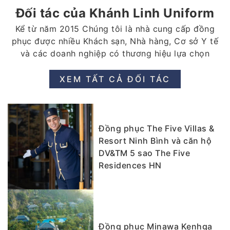
hợp đồng → may mẫu → giao hàng nhanh.
Đối tác của Khánh Linh Uniform
Kể từ năm 2015 Chúng tôi là nhà cung cấp đồng
Miễn phí thiết kế theo yêu cầu, chiết khấu
phục được nhiều Khách sạn, Nhà hàng, Cơ sở Y tế
cho đơn vị đặt hàng số lượng lớn.
và các doanh nghiệp có thương hiệu lựa chọn
Nhận đặt hàng số lượng không giới hạn.
XEM TẤT CẢ ĐỐI TÁC
Địa chỉ:
86 Lê Trọng Tấn, Thanh Xuân, Hà Nội
Hotline:
0965585368
Email:
dongphuckhanhlinh@gmail.com
Đồng phục The Five Villas &
Resort Ninh Bình và căn hộ
DV&TM 5 sao The Five
Residences HN
Đồng phục Minawa Kenhga