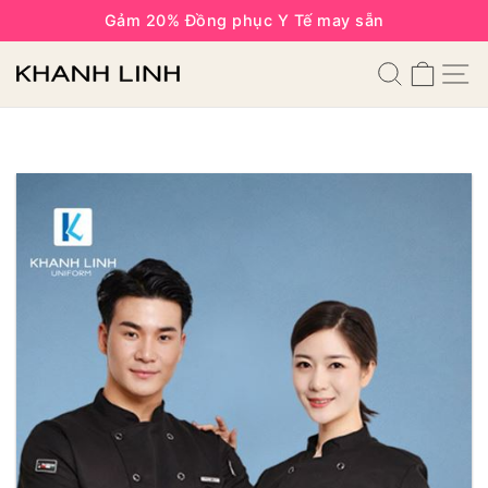
Gảm 20% Đồng phục Y Tế may sẵn