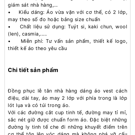
giám sát nhà hàng,...
• Kiểu dáng: Áo vừa vặn với cơ thể, có 2 lớp,
may theo số đo hoặc bảng size chuẩn
• Chất liệu sử dụng: Tuýt si, kaki chun, wool
(len), casmia,.....
• Miễn phí: Tư vấn sản phẩm, thiết kế logo,
thiết kế áo theo yêu cầu
Chi tiết sản phẩm
Đồng phục lễ tân nhà hàng dáng áo vest cách
điệu, dài tay, áo may 2 lớp với phía trong là lớp
lót lụa và có túi trong áo.
Với các đường cắt cup tinh tế, đường may tỉ mỉ,
sắc nét giữ được chuẩn form áo. Đặc biệt những
đường ly tinh tế che đi những khuyết điểm trên
cơ thể tôn lên vóc dáng mà không phá vỡ cấu