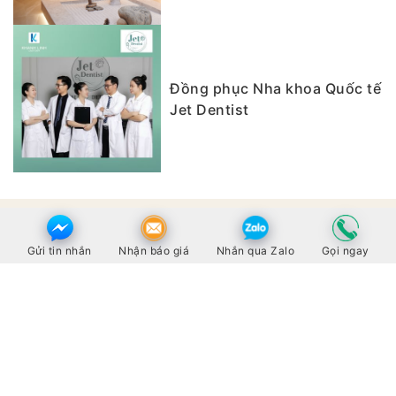
Đồng phục Nha khoa Quốc tế
Jet Dentist
Gửi tin nhắn
Nhận báo giá
Nhắn qua Zalo
Gọi ngay
20/01/2020
Tuyệt vời
Các bạn thiết kế rất tận tình hỗ trợ thiết kế Logo
thương hiệu để in vào sản phẩm
Vũ Thu Trang