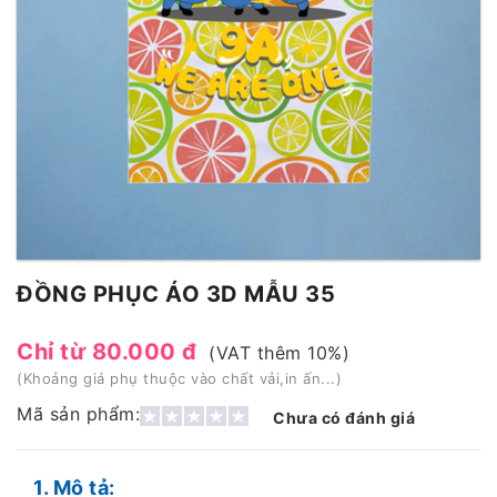
ĐỒNG PHỤC ÁO 3D MẪU 35
Chỉ từ 80.000 đ
(VAT thêm 10%)
(Khoảng giá phụ thuộc vào chất vải,in ấn...)
Mã sản phẩm:
Chưa có đánh giá
1. Mô tả: