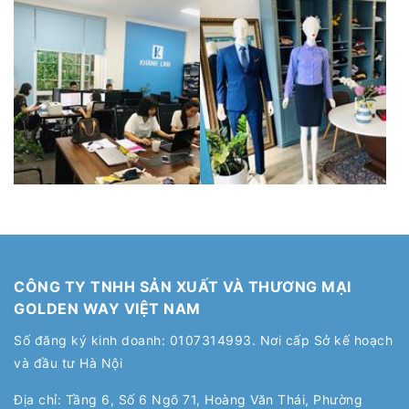
CÔNG TY TNHH SẢN XUẤT VÀ THƯƠNG MẠI
GOLDEN WAY VIỆT NAM
Số đăng ký kinh doanh: 0107314993. Nơi cấp Sở kế hoạch
và đầu tư Hà Nội
Địa chỉ: Tầng 6, Số 6 Ngõ 71, Hoàng Văn Thái, Phường