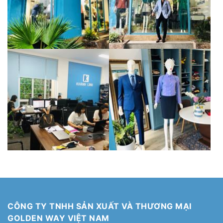
CÔNG TY TNHH SẢN XUẤT VÀ THƯƠNG MẠI
GOLDEN WAY VIỆT NAM