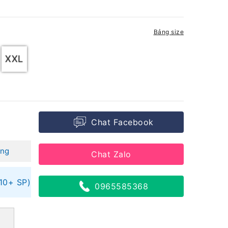
Bảng size
XXL
Chat Facebook
áng
Chat Zalo
(10+ SP)
0965585368