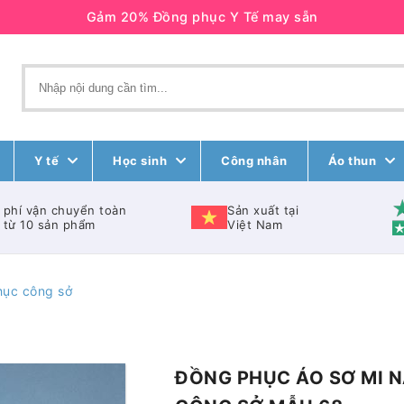
Gảm 20% Đồng phục Y Tế may sẵn
Y tế
Học sinh
Công nhân
Áo thun
 phí vận chuyển toàn
Sản xuất tại
 từ 10 sản phẩm
Việt Nam
hục công sở
ĐỒNG PHỤC ÁO SƠ MI 