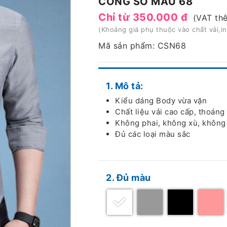
CÔNG SỞ MẪU 68
Chỉ từ 350.000 đ
(VAT th
(Khoảng giá phụ thuộc vào chất vải,in 
Mã sản phẩm: CSN68
1. Mô tả:
Kiểu dáng Body vừa vặn
Chất liệu vải cao cấp, thoáng
Không phai, không xù, không 
Đủ các loại màu sắc
2. Đủ màu