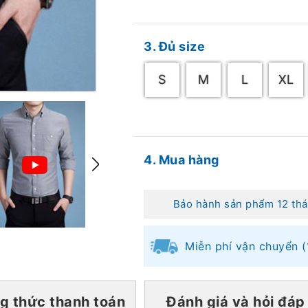
3. Đủ size
S
M
L
XL
4. Mua hàng
Bảo hành sản phẩm 12 th
Miễn phí vận chuyển 
g thức thanh toán
Đánh giá và hỏi đáp