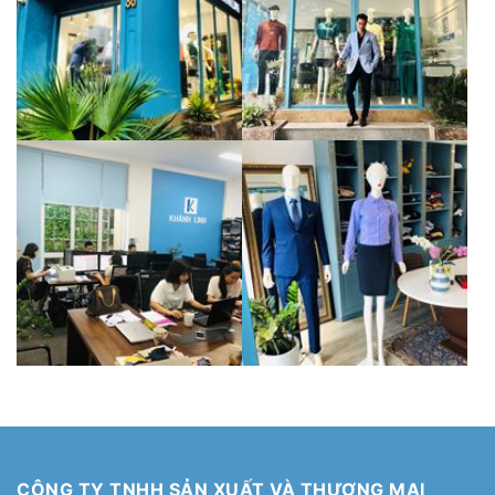
CÔNG TY TNHH SẢN XUẤT VÀ THƯƠNG MẠI