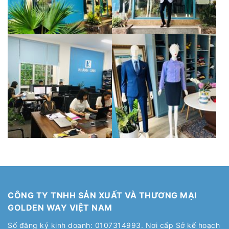
CÔNG TY TNHH SẢN XUẤT VÀ THƯƠNG MẠI
GOLDEN WAY VIỆT NAM
Số đăng ký kinh doanh: 0107314993. Nơi cấp Sở kế hoạch