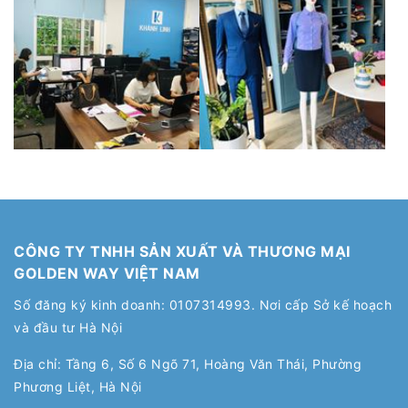
CÔNG TY TNHH SẢN XUẤT VÀ THƯƠNG MẠI
GOLDEN WAY VIỆT NAM
Số đăng ký kinh doanh: 0107314993. Nơi cấp Sở kế hoạch
và đầu tư Hà Nội
Địa chỉ: Tầng 6, Số 6 Ngõ 71, Hoàng Văn Thái, Phường
Phương Liệt, Hà Nội