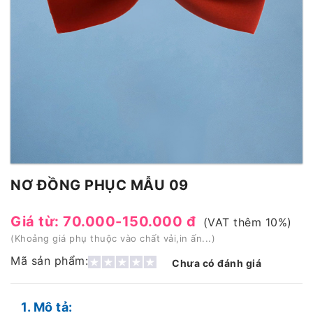
NƠ ĐỒNG PHỤC MẪU 09
Giá từ: 70.000-150.000 đ
(VAT thêm 10%)
(Khoảng giá phụ thuộc vào chất vải,in ấn...)
Mã sản phẩm:
Chưa có đánh giá
1. Mô tả: